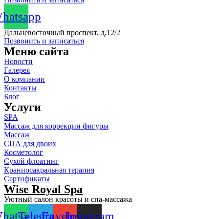
hatsapp
Дальневосточный проспект, д.12/2
Позвонить и записаться
Меню сайта
Новости
Галерея
О компании
Контакты
Блог
Услуги
SPA
Массаж для коррекции фигуры
Массаж
СПА для двоих
Косметолог
Сухой флоатинг
Краниосакральная терапия
Сертификаты
Wise Royal Spa
Уютный салон красоты и спа-массажа
hatsapp
Telegram
Envelope
Instagram