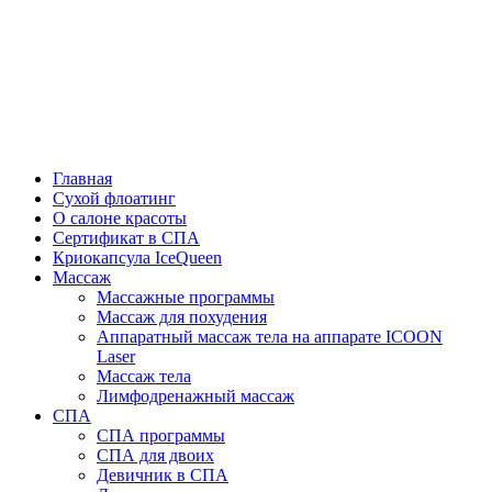
Главная
Сухой флоатинг
О салоне красоты
Cертификат в СПА
Криокапсула IceQueen
Массаж
Массажные программы
Массаж для похудения
Аппаратный массаж тела на аппарате ICOON
Laser
Массаж тела
Лимфодренажный массаж
СПА
СПА программы
СПА для двоих
Девичник в СПА