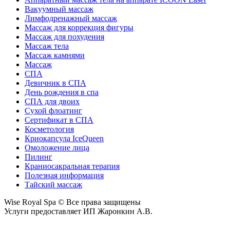
Вакуумный массаж
Лимфодренажный массаж
Массаж для коррекция фигуры
Массаж для похудения
Массаж тела
Массаж камнями
Массаж
СПА
Девичник в СПА
День рождения в спа
СПА для двоих
Сухой флоатинг
Cертификат в СПА
Косметология
Криокапсула IceQueen
Омоложение лица
Пилинг
Краниосакральная терапия
Полезная информация
Тайский массаж
Wise Royal Spa © Все права защищены
Услуги предоставляет ИП Жаронкин А.В.