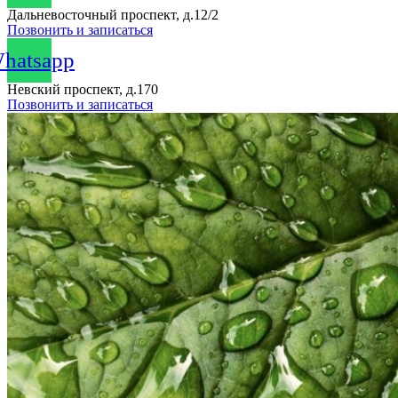
Дальневосточный проспект, д.12/2
Позвонить и записаться
hatsapp
Невский проспект, д.170
Позвонить и записаться