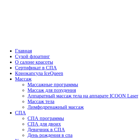
Главная
Сухой флоатинг
О салоне красоты
Cертификат в СПА
Криокапсула IceQueen
Массаж
Массажные программы
Массаж для похудения
Аппаратный массаж тела на аппарате ICOON Laser
Массаж тела
Лимфодренажный массаж
СПА
СПА программы
СПА для двоих
Девичник в СПА
День рождения в спа