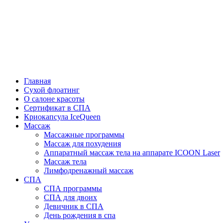
Главная
Сухой флоатинг
О салоне красоты
Cертификат в СПА
Криокапсула IceQueen
Массаж
Массажные программы
Массаж для похудения
Аппаратный массаж тела на аппарате ICOON Laser
Массаж тела
Лимфодренажный массаж
СПА
СПА программы
СПА для двоих
Девичник в СПА
День рождения в спа